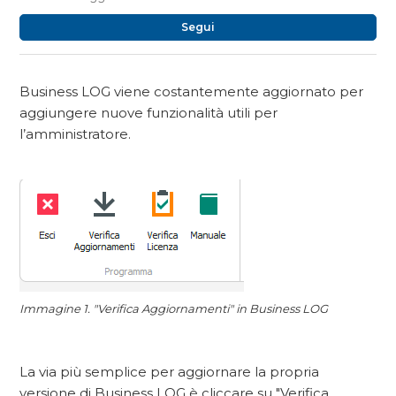
No
Segui
Business LOG viene costantemente aggiornato per
aggiungere nuove funzionalità utili per
l’amministratore.
Immagine 1. "Verifica Aggiornamenti" in Business LOG
La via più semplice per aggiornare la propria
versione di Business LOG è cliccare su "Verifica