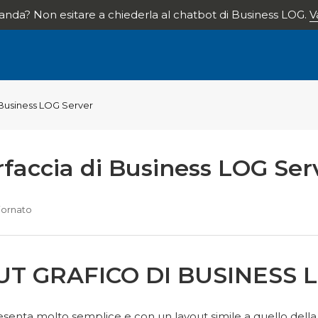
nda? Non esitare a chiederla al chatbot di Business LOG.
V
- Business LOG Server
rfaccia di Business LOG Ser
iornato
UT GRAFICO DI BUSINESS 
esenta molto semplice e con un layout simile a quello della 