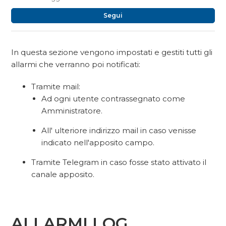
No
Segui
In questa sezione vengono impostati e gestiti tutti gli
allarmi che verranno poi notificati:
Tramite mail:
Ad ogni utente contrassegnato come
Amministratore.
All' ulteriore indirizzo mail in caso venisse
indicato nell'apposito campo.
Tramite Telegram in caso fosse stato attivato il
canale apposito.
ALLARMI LOG