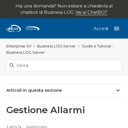
Hai una domanda? Non esitare a chiederla al
chatbot di Business LOG.
Vai al ChatBOT
Accedi
Enterprise Srl
Business LOG Server
Guide e Tutorial -
Business LOG Server
Articoli in questa sezione
Gestione Allarmi
3 anni fa
Aggiornato